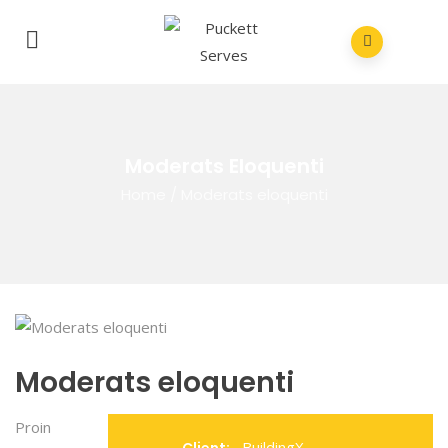
Moderats Eloquenti
Home
/
Moderats eloquenti
Moderats eloquenti
Proin
BuildingX